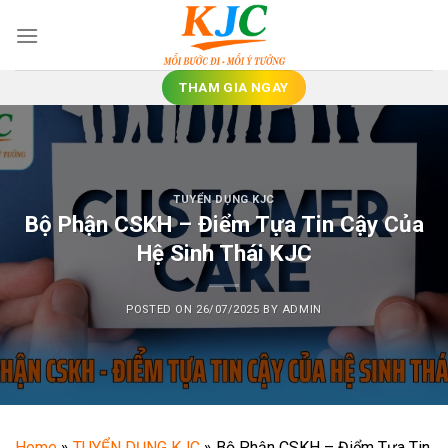
Skip
to
content
THAM GIA NGAY
TUYỂN DỤNG KJC
Bộ Phận CSKH – Điểm Tựa Tin Cậy Của
Hệ Sinh Thái KJC
POSTED ON
26/07/2025
BY
ADMIN
Home
»
TUYỂN DỤNG KJC
»
Bộ Phận CSKH – Điểm Tựa Tin